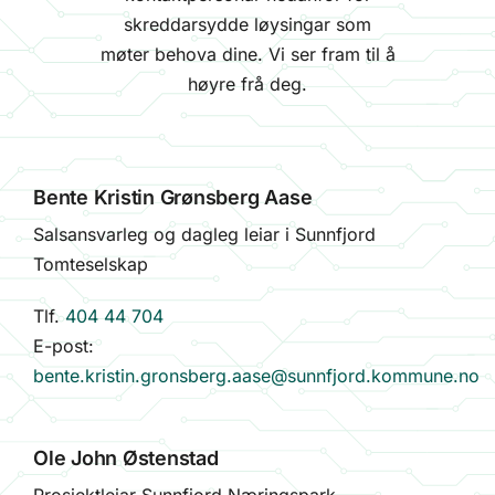
skreddarsydde løysingar som
møter behova dine. Vi ser fram til å
høyre frå deg.
Bente Kristin Grønsberg Aase
Salsansvarleg og dagleg leiar i Sunnfjord
Tomteselskap
Tlf.
404 44 704
E-post:
bente.kristin.gronsberg.aase@sunnfjord.kommune.no
Ole John Østenstad
Prosjektleiar Sunnfjord Næringspark