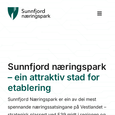
Skip
to
Toggle
content
Naviga
Om næringsparken
Bildegalleri
Sunnfjord næringspark
Kontakt
– ein attraktiv stad for
etablering
Sunnfjord Næringspark er ein av dei mest
spennande næringssatsingane på Vestlandet –
strategisk plassert ved E39 midt i regionen og